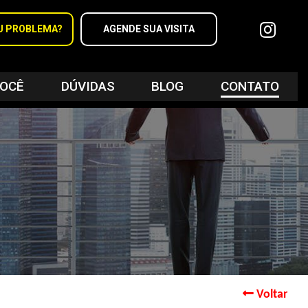
U PROBLEMA?
AGENDE SUA VISITA
VOCÊ
DÚVIDAS
BLOG
CONTATO
lizar o
vel!
ndar
Voltar